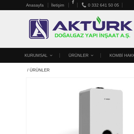
Anasayfa
İletişim
0 332 641 50 05
KURUMSAL
ÜRÜNLER
KOMBİ HAK
/
ÜRÜNLER