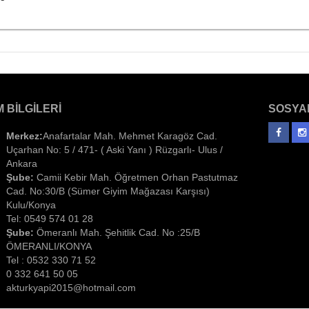
M BILGILERI
SOSYA
Merkez:
Anafartalar Mah. Mehmet Karagöz Cad.
Uçarhan No: 5 / 471- ( Aski Yanı ) Rüzgarlı- Ulus /
Ankara
Şube:
Camii Kebir Mah. Öğretmen Orhan Pastutmaz
Cad. No:30/B (Sümer Giyim Mağazası Karşısı)
Kulu/Konya
Tel: 0549 574 01 28
Şube:
Ömeranlı Mah. Şehitlik Cad. No :25/B
ÖMERANLI/KONYA
Tel : 0532 330 71 52
0 332 641 50 05
akturkyapi2015@hotmail.com