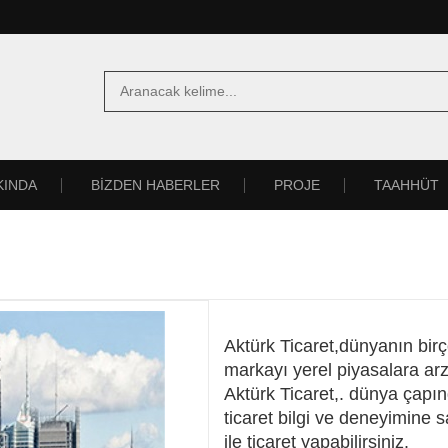
KINDA
BİZDEN HABERLER
PROJE
TAAHHÜT
Aktürk Ticaret,dünyanın bir
markayı yerel piyasalara arz
Aktürk Ticaret,. dünya çapın
ticaret bilgi ve deneyimine s
ile ticaret yapabilirsiniz.