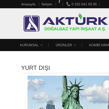
Anasayfa
İletişim
0 332 641 50 05
KURUMSAL
ÜRÜNLER
KOMBİ HAK
YURT DIŞI