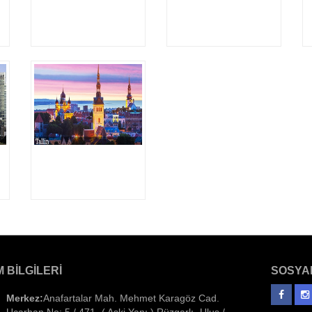
M BILGILERI
SOSYA
Merkez:
Anafartalar Mah. Mehmet Karagöz Cad.