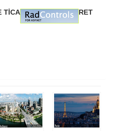
 TİCA
RET